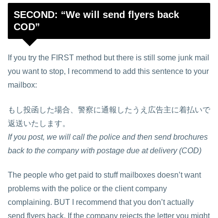
SECOND: “We will send flyers back
COD”
If you try the FIRST method but there is still some junk mail
you want to stop, I recommend to add this sentence to your
mailbox:
もし投函した場合、警察に通報したうえ広告主に着払いで
返送いたします。
If you post, we will call the police and then send brochures
back to the company with postage due at delivery (COD)
The people who get paid to stuff mailboxes doesn’t want
problems with the police or the client company
complaining. BUT I recommend that you don’t actually
send flyers back. If the company rejects the letter you might