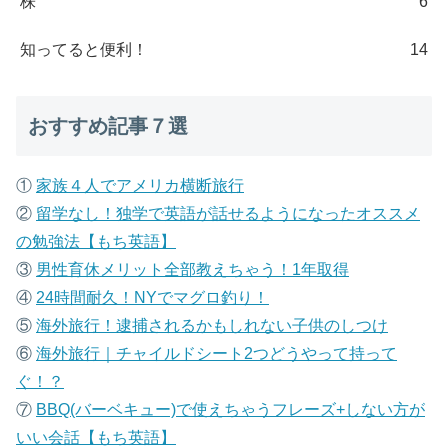
株
6
知ってると便利！
14
おすすめ記事７選
①
家族４人でアメリカ横断旅行
②
留学なし！独学で英語が話せるようになったオススメ
の勉強法【もち英語】
③
男性育休メリット全部教えちゃう！1年取得
④
24時間耐久！NYでマグロ釣り！
⑤
海外旅行！逮捕されるかもしれない子供のしつけ
⑥
海外旅行｜チャイルドシート2つどうやって持って
ぐ！？
⑦
B
BQ(バーベキュー)で使えちゃうフレーズ+しない方が
いい会話【もち英語】