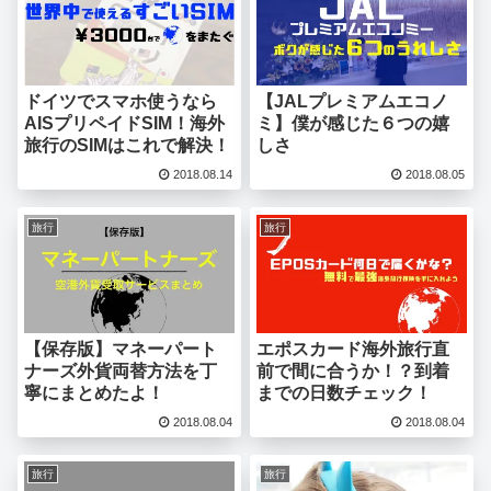
ドイツでスマホ使うなら
【JALプレミアムエコノ
AISプリペイドSIM！海外
ミ】僕が感じた６つの嬉
旅行のSIMはこれで解決！
しさ
2018.08.14
2018.08.05
旅行
旅行
【保存版】マネーパート
エポスカード海外旅行直
ナーズ外貨両替方法を丁
前で間に合うか！？到着
寧にまとめたよ！
までの日数チェック！
2018.08.04
2018.08.04
旅行
旅行