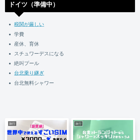
ドイツ（準備中）
税関が厳しい
学費
産休、育休
スチュワーデスになる
絶叫プール
台北乗り継ぎ
台北無料シャワー
旅行
旅行