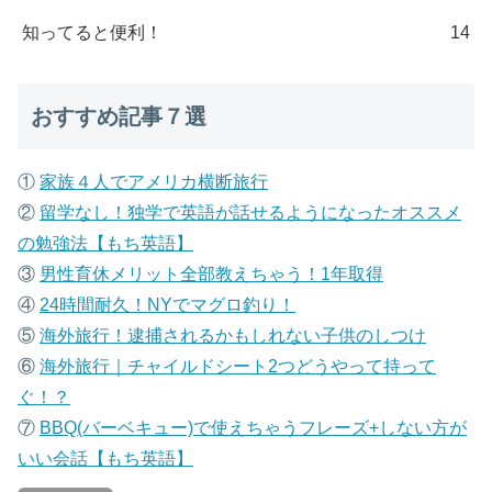
知ってると便利！
14
おすすめ記事７選
①
家族４人でアメリカ横断旅行
②
留学なし！独学で英語が話せるようになったオススメ
の勉強法【もち英語】
③
男性育休メリット全部教えちゃう！1年取得
④
24時間耐久！NYでマグロ釣り！
⑤
海外旅行！逮捕されるかもしれない子供のしつけ
⑥
海外旅行｜チャイルドシート2つどうやって持って
ぐ！？
⑦
B
BQ(バーベキュー)で使えちゃうフレーズ+しない方が
いい会話【もち英語】