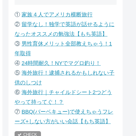
①
家族４人でアメリカ横断旅行
②
留学なし！独学で英語が話せるように
なったオススメの勉強法【もち英語】
③
男性育休メリット全部教えちゃう！1
年取得
④
24時間耐久！NYでマグロ釣り！
⑤
海外旅行！逮捕されるかもしれない子
供のしつけ
⑥
海外旅行｜チャイルドシート2つどう
やって持ってぐ！？
⑦
B
BQ(バーベキュー)で使えちゃうフレ
ーズ+しない方がいい会話【もち英語】