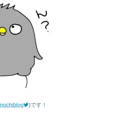
mochiblog
)です！