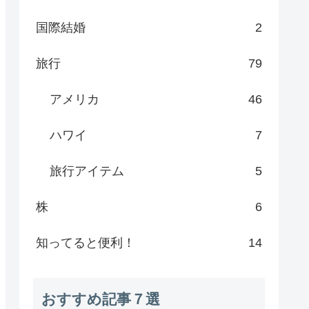
国際結婚
2
旅行
79
アメリカ
46
ハワイ
7
旅行アイテム
5
株
6
知ってると便利！
14
おすすめ記事７選