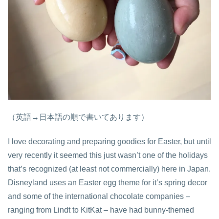
（英語→日本語の順で書いてあります）
I love decorating and preparing goodies for Easter, but until
very recently it seemed this just wasn’t one of the holidays
that’s recognized (at least not commercially) here in Japan.
Disneyland uses an Easter egg theme for it’s spring decor
and some of the international chocolate companies –
ranging from Lindt to KitKat – have had bunny-themed