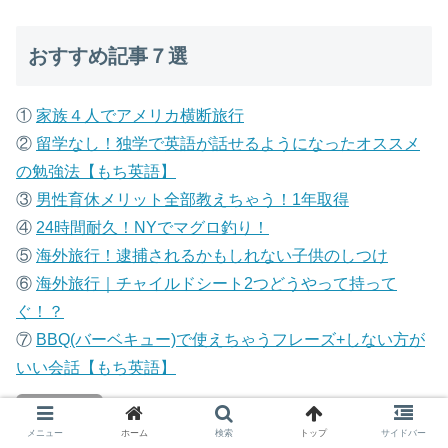
おすすめ記事７選
①
家族４人でアメリカ横断旅行
②
留学なし！独学で英語が話せるようになったオススメ
の勉強法【もち英語】
③
男性育休メリット全部教えちゃう！1年取得
④
24時間耐久！NYでマグロ釣り！
⑤
海外旅行！逮捕されるかもしれない子供のしつけ
⑥
海外旅行｜チャイルドシート2つどうやって持って
ぐ！？
⑦
B
BQ(バーベキュー)で使えちゃうフレーズ+しない方が
いい会話【もち英語】
メニュー
ホーム
検索
トップ
サイドバー