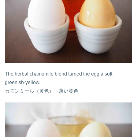
The herbal chamomile blend turned the egg a soft
greenish-yellow.
カモンミール（黄色）→薄い黄色