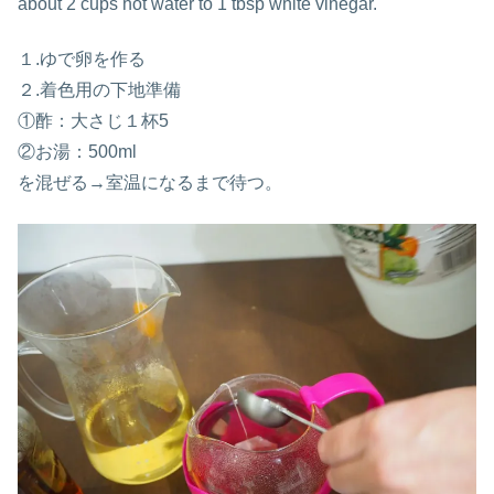
about 2 cups hot water to 1 tbsp white vinegar.
１.ゆで卵を作る
２.着色用の下地準備
①酢：大さじ１杯5
②お湯：500ml
を混ぜる→室温になるまで待つ。