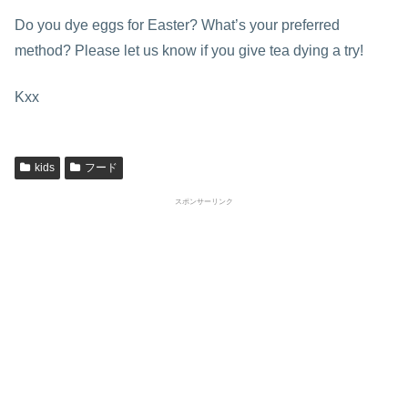
Do you dye eggs for Easter? What’s your preferred
method? Please let us know if you give tea dying a try!
Kxx
kids
フード
スポンサーリンク