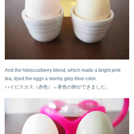
And the hibiscus/berry blend, which made a bright pink
tea, dyed the eggs a stormy grey-blue color.
ハイビスカス（赤色）→青色の卵ができました。