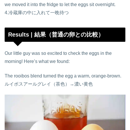
we moved it into the fridge to let the eggs sit overnight.
4.冷蔵庫の中に入れて一晩待つ
Results | 結果（普通の卵との比較）
Our little guy was so excited to check the eggs in the
morning! Here’s what we found:
The rooibos blend turned the egg a warm, orange-brown.
ルイボスアールグレイ（茶色）→濃い黄色