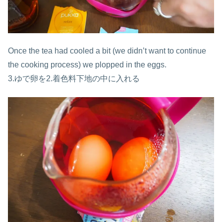
Once the tea had cooled a bit (we didn’t want to continue
the cooking process) we plopped in the eggs.
3.ゆで卵を2.着色料下地の中に入れる