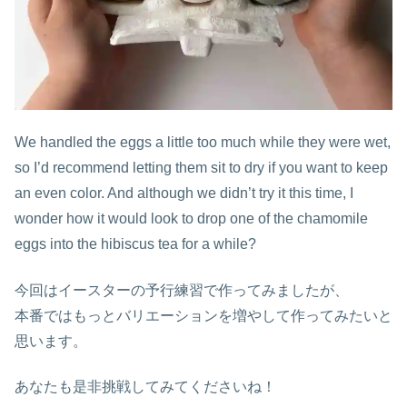
We handled the eggs a little too much while they were wet,
so I’d recommend letting them sit to dry if you want to keep
an even color. And although we didn’t try it this time, I
wonder how it would look to drop one of the chamomile
eggs into the hibiscus tea for a while?
今回はイースターの予行練習で作ってみましたが、
本番ではもっとバリエーションを増やして作ってみたいと
思います。
あなたも是非挑戦してみてくださいね！