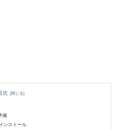
目次
の準備
ree インストール