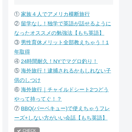
①
家族４人でアメリカ横断旅行
②
留学なし！独学で英語が話せるように
なったオススメの勉強法【もち英語】
③
男性育休メリット全部教えちゃう！1
年取得
④
24時間耐久！NYでマグロ釣り！
⑤
海外旅行！逮捕されるかもしれない子
供のしつけ
⑥
海外旅行｜チャイルドシート2つどう
やって持ってぐ！？
⑦
B
BQ(バーベキュー)で使えちゃうフレ
ーズ+しない方がいい会話【もち英語】