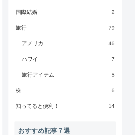
国際結婚
2
旅行
79
アメリカ
46
ハワイ
7
旅行アイテム
5
株
6
知ってると便利！
14
おすすめ記事７選