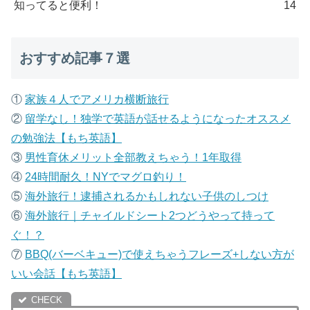
知ってると便利！
14
おすすめ記事７選
①
家族４人でアメリカ横断旅行
②
留学なし！独学で英語が話せるようになったオススメ
の勉強法【もち英語】
③
男性育休メリット全部教えちゃう！1年取得
④
24時間耐久！NYでマグロ釣り！
⑤
海外旅行！逮捕されるかもしれない子供のしつけ
⑥
海外旅行｜チャイルドシート2つどうやって持って
ぐ！？
⑦
B
BQ(バーベキュー)で使えちゃうフレーズ+しない方が
いい会話【もち英語】