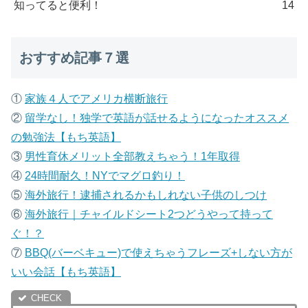
知ってると便利！
14
おすすめ記事７選
①
家族４人でアメリカ横断旅行
②
留学なし！独学で英語が話せるようになったオススメ
の勉強法【もち英語】
③
男性育休メリット全部教えちゃう！1年取得
④
24時間耐久！NYでマグロ釣り！
⑤
海外旅行！逮捕されるかもしれない子供のしつけ
⑥
海外旅行｜チャイルドシート2つどうやって持って
ぐ！？
⑦
B
BQ(バーベキュー)で使えちゃうフレーズ+しない方が
いい会話【もち英語】