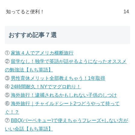
知ってると便利！
14
おすすめ記事７選
①
家族４人でアメリカ横断旅行
②
留学なし！独学で英語が話せるようになったオススメ
の勉強法【もち英語】
③
男性育休メリット全部教えちゃう！1年取得
④
24時間耐久！NYでマグロ釣り！
⑤
海外旅行！逮捕されるかもしれない子供のしつけ
⑥
海外旅行｜チャイルドシート2つどうやって持って
ぐ！？
⑦
B
BQ(バーベキュー)で使えちゃうフレーズ+しない方が
いい会話【もち英語】