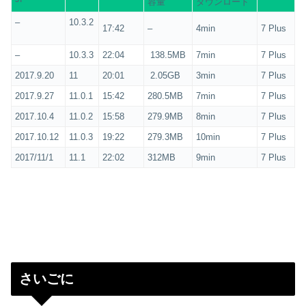
容量
ダウンロード
–
10.3.2
17:42
–
4min
7 Plus
–
10.3.3
22:04
138.5MB
7min
7 Plus
2017.9.20
11
20:01
2.05GB
3min
7 Plus
2017.9.27
11.0.1
15:42
280.5MB
7min
7 Plus
2017.10.4
11.0.2
15:58
279.9MB
8min
7 Plus
2017.10.12
11.0.3
19:22
279.3MB
10min
7 Plus
2017/11/1
11.1
22:02
312MB
9min
7 Plus
さいごに