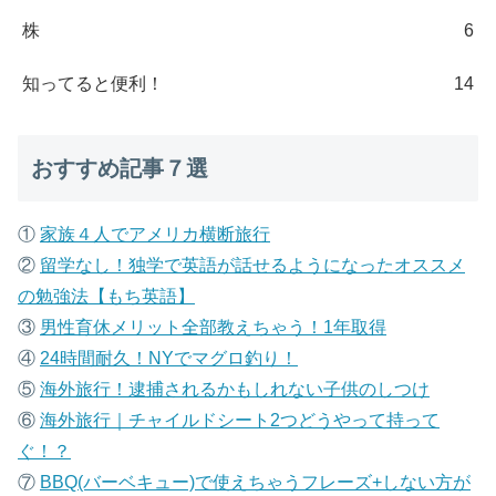
株
6
知ってると便利！
14
おすすめ記事７選
①
家族４人でアメリカ横断旅行
②
留学なし！独学で英語が話せるようになったオススメ
の勉強法【もち英語】
③
男性育休メリット全部教えちゃう！1年取得
④
24時間耐久！NYでマグロ釣り！
⑤
海外旅行！逮捕されるかもしれない子供のしつけ
⑥
海外旅行｜チャイルドシート2つどうやって持って
ぐ！？
⑦
B
BQ(バーベキュー)で使えちゃうフレーズ+しない方が