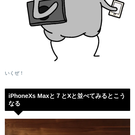
いくぜ！
iPhoneXs Maxと７とXと並べてみるとこう
なる