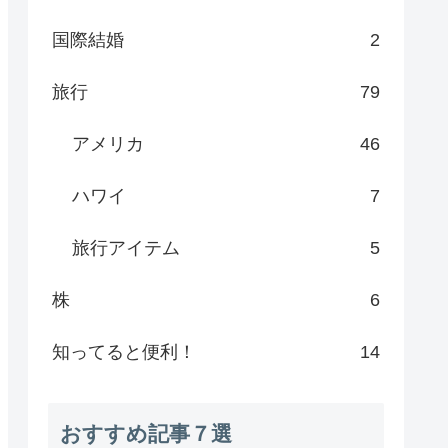
国際結婚
2
旅行
79
アメリカ
46
ハワイ
7
旅行アイテム
5
株
6
知ってると便利！
14
おすすめ記事７選