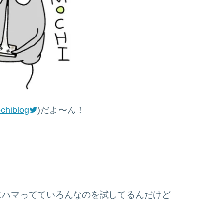
chiblog
)だよ〜ん！
にハマってていろんなのを試してるんだけど