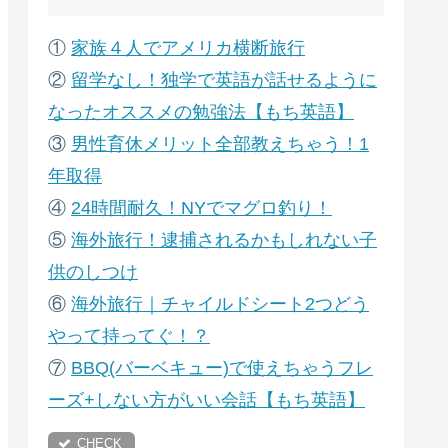
①
家族４人でアメリカ横断旅行
②
留学なし！独学で英語が話せるように
なったオススメの勉強法【もち英語】
③
男性育休メリット全部教えちゃう！1
年取得
④
24時間耐久！NYでマグロ釣り！
⑤
海外旅行！逮捕されるかもしれない子
供のしつけ
⑥
海外旅行｜チャイルドシート2つどう
やって持ってぐ！？
⑦
B
BQ(バーベキュー)で使えちゃうフレ
ーズ+しない方がいい会話【もち英語】