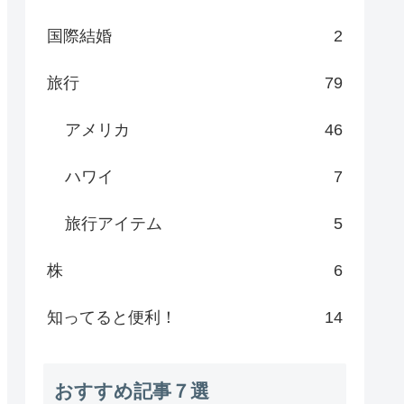
国際結婚
2
旅行
79
アメリカ
46
ハワイ
7
旅行アイテム
5
株
6
知ってると便利！
14
おすすめ記事７選