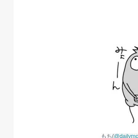
もち(
@dailymo