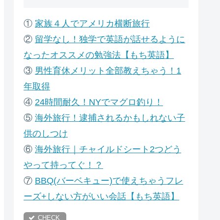
①
家族４人でアメリカ横断旅行
②
留学なし！独学で英語が話せるように
なったオススメの勉強法【もち英語】
③
男性育休メリット全部教えちゃう！1
年取得
④
24時間耐久！NYでマグロ釣り！
⑤
海外旅行！逮捕されるかもしれない子
供のしつけ
⑥
海外旅行｜チャイルドシート2つどう
やって持ってぐ！？
⑦
B
BQ(バーベキュー)で使えちゃうフレ
ーズ+しない方がいい会話【もち英語】