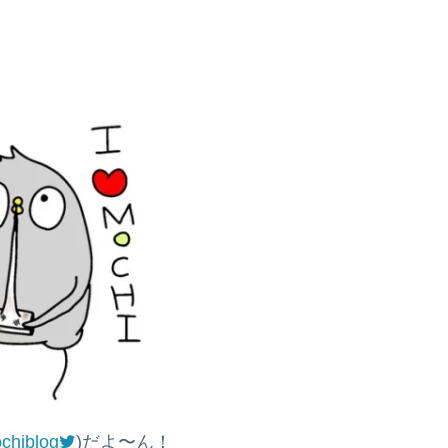
chiblog
)だよ〜ん！