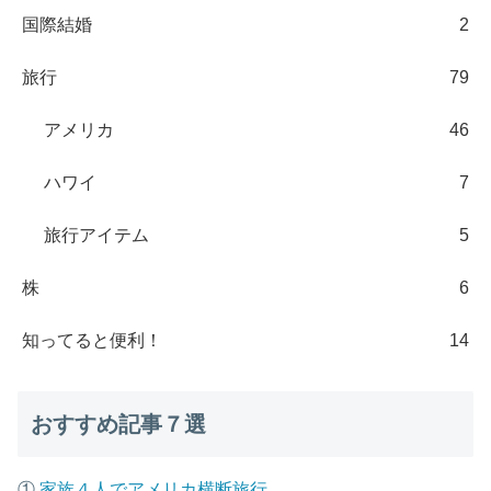
国際結婚
2
旅行
79
アメリカ
46
ハワイ
7
旅行アイテム
5
株
6
知ってると便利！
14
おすすめ記事７選
①
家族４人でアメリカ横断旅行