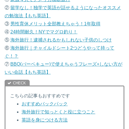
②
留学なし！独学で英語が話せるようになったオススメ
の勉強法【もち英語】
③
男性育休メリット全部教えちゃう！1年取得
④
24時間耐久！NYでマグロ釣り！
⑤
海外旅行！逮捕されるかもしれない子供のしつけ
⑥
海外旅行｜チャイルドシート2つどうやって持って
ぐ！？
⑦
B
BQ(バーベキュー)で使えちゃうフレーズ+しない方が
いい会話【もち英語】
こちらの記事もおすすめです
おすすめバックパック
海外旅行で知っとくと役に立つこと
英語を身につける方法