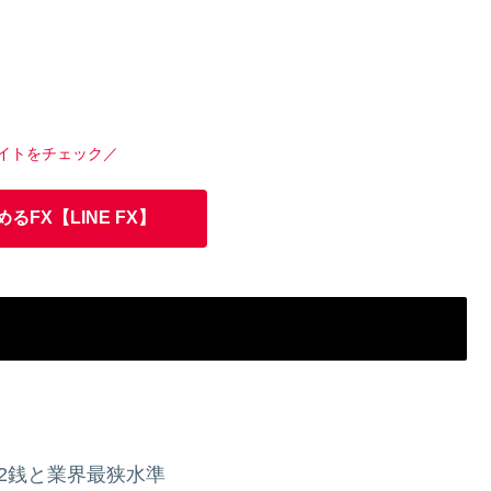
イトをチェック／
めるFX【LINE FX】
2銭
と業界最狭水準