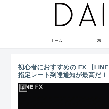
ホーム
株
初心者におすすめの FX 【LIN
指定レート到達通知が最高だ！
株