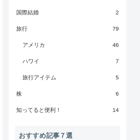
国際結婚
2
旅行
79
アメリカ
46
ハワイ
7
旅行アイテム
5
株
6
知ってると便利！
14
おすすめ記事７選