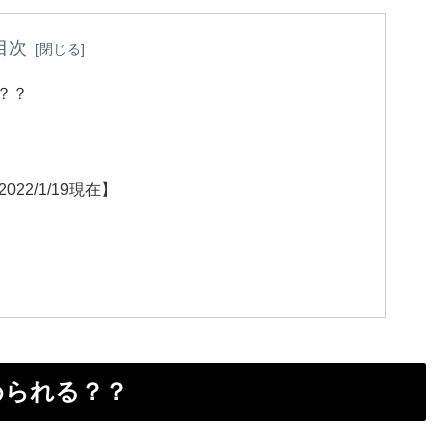
目次
る？？
22/1/19現在】
始められる？？