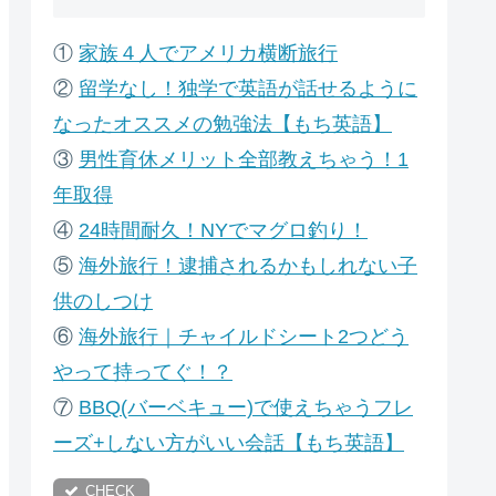
①
家族４人でアメリカ横断旅行
②
留学なし！独学で英語が話せるように
なったオススメの勉強法【もち英語】
③
男性育休メリット全部教えちゃう！1
年取得
④
24時間耐久！NYでマグロ釣り！
⑤
海外旅行！逮捕されるかもしれない子
供のしつけ
⑥
海外旅行｜チャイルドシート2つどう
やって持ってぐ！？
⑦
B
BQ(バーベキュー)で使えちゃうフレ
ーズ+しない方がいい会話【もち英語】