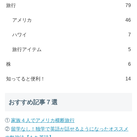
旅行
79
アメリカ
46
ハワイ
7
旅行アイテム
5
株
6
知ってると便利！
14
おすすめ記事７選
①
家族４人でアメリカ横断旅行
②
留学なし！独学で英語が話せるようになったオススメ