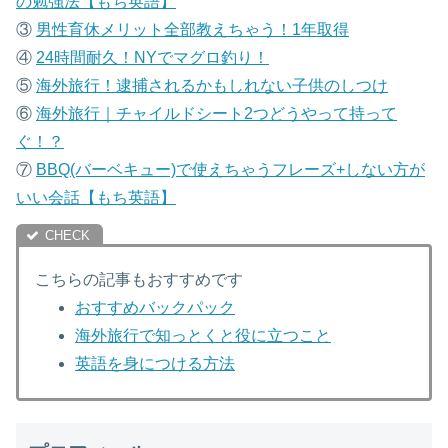
の勉強法【もち英語】
③
男性育休メリット全部教えちゃう！1年取得
④
24時間耐久！NYでマグロ釣り！
⑤
海外旅行！逮捕されるかもしれない子供のしつけ
⑥
海外旅行｜チャイルドシート2つどうやって持って
ぐ！？
⑦
B
BQ(バーベキュー)で使えちゃうフレーズ+しない方が
いい会話【もち英語】
こちらの記事もおすすめです
おすすめバックパック
海外旅行で知っとくと役に立つこと
英語を身につける方法