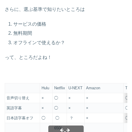
さらに、選ぶ基準で知りたいところは
サービスの価格
無料期間
オフラインで使えるか？
って、ところだよね！
Hulu
Netflix
U-NEXT
Amazon
TU
音声切り替え
×
◯
×
×
◯
英語字幕
×
◯
×
×
◯
日本語字幕オフ
◯
◯
？
×
◯
650/