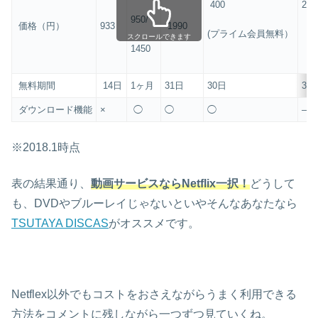
400
201
950/
価格（円）
933
1990
(プライム会員無料）
（
スクロールできます
1450
無料期間
14日
1ヶ月
31日
30日
30
ダウンロード機能
×
◯
◯
◯
–
※2018.1時点
表の結果通り、
動画サービスならNetflix一択！
どうして
も、DVDやブルーレイじゃないといやそんなあなたなら
TSUTAYA DISCAS
がオススメです。
Netflex以外でもコストをおさえながらうまく利用できる
方法をコメントに残しながら一つずつ見ていくね。