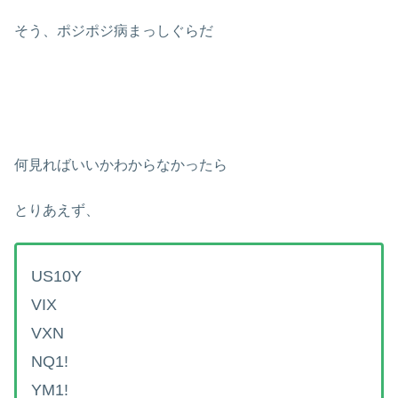
そう、ポジポジ病まっしぐらだ
何見ればいいかわからなかったら
とりあえず、
US10Y
VIX
VXN
NQ1!
YM1!