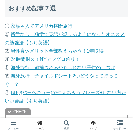
おすすめ記事７選
①
家族４人でアメリカ横断旅行
②
留学なし！独学で英語が話せるようになったオススメ
の勉強法【もち英語】
③
男性育休メリット全部教えちゃう！1年取得
④
24時間耐久！NYでマグロ釣り！
⑤
海外旅行！逮捕されるかもしれない子供のしつけ
⑥
海外旅行｜チャイルドシート2つどうやって持って
ぐ！？
⑦
B
BQ(バーベキュー)で使えちゃうフレーズ+しない方が
いい会話【もち英語】
こちらの記事もおすすめです
メニュー
ホーム
検索
トップ
サイドバー