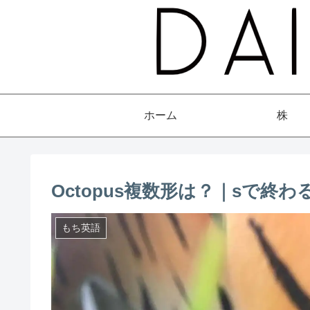
ホーム
株
Octopus複数形は？｜sで終
もち英語