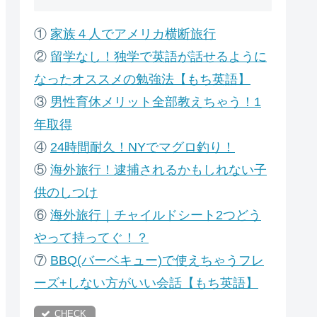
①
家族４人でアメリカ横断旅行
②
留学なし！独学で英語が話せるように
なったオススメの勉強法【もち英語】
③
男性育休メリット全部教えちゃう！1
年取得
④
24時間耐久！NYでマグロ釣り！
⑤
海外旅行！逮捕されるかもしれない子
供のしつけ
⑥
海外旅行｜チャイルドシート2つどう
やって持ってぐ！？
⑦
B
BQ(バーベキュー)で使えちゃうフレ
ーズ+しない方がいい会話【もち英語】