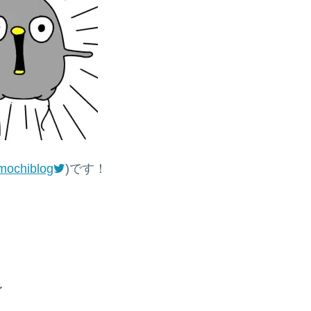
mochiblog
)です！
〜