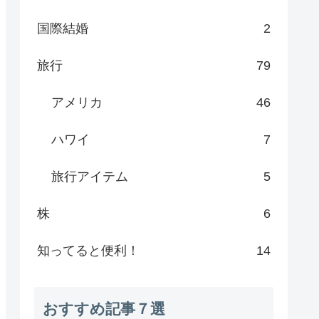
国際結婚
2
旅行
79
アメリカ
46
ハワイ
7
旅行アイテム
5
株
6
知ってると便利！
14
おすすめ記事７選