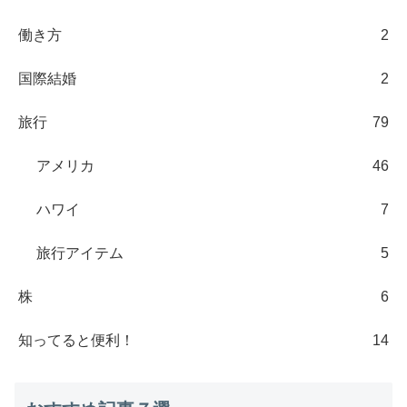
働き方
2
国際結婚
2
旅行
79
アメリカ
46
ハワイ
7
旅行アイテム
5
株
6
知ってると便利！
14