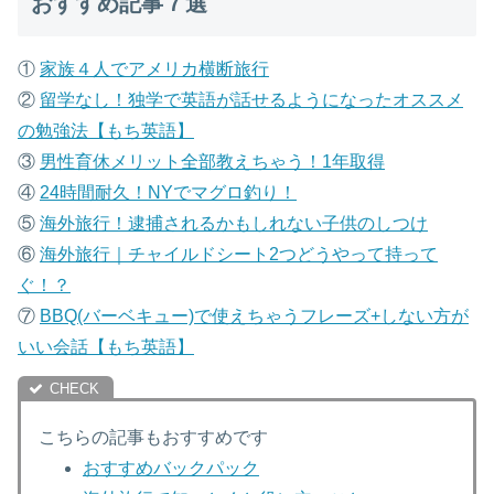
おすすめ記事７選
①
家族４人でアメリカ横断旅行
②
留学なし！独学で英語が話せるようになったオススメ
の勉強法【もち英語】
③
男性育休メリット全部教えちゃう！1年取得
④
24時間耐久！NYでマグロ釣り！
⑤
海外旅行！逮捕されるかもしれない子供のしつけ
⑥
海外旅行｜チャイルドシート2つどうやって持って
ぐ！？
⑦
B
BQ(バーベキュー)で使えちゃうフレーズ+しない方が
いい会話【もち英語】
こちらの記事もおすすめです
おすすめバックパック