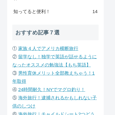
知ってると便利！
14
おすすめ記事７選
①
家族４人でアメリカ横断旅行
②
留学なし！独学で英語が話せるように
なったオススメの勉強法【もち英語】
③
男性育休メリット全部教えちゃう！1
年取得
④
24時間耐久！NYでマグロ釣り！
⑤
海外旅行！逮捕されるかもしれない子
供のしつけ
⑥
海外旅行｜チャイルドシート2つどう