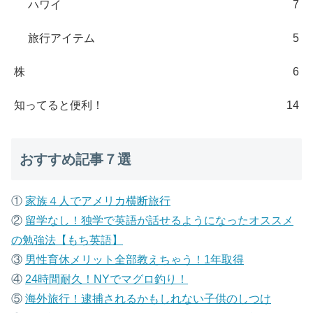
ハワイ
7
旅行アイテム
5
株
6
知ってると便利！
14
おすすめ記事７選
①
家族４人でアメリカ横断旅行
②
留学なし！独学で英語が話せるようになったオススメ
の勉強法【もち英語】
③
男性育休メリット全部教えちゃう！1年取得
④
24時間耐久！NYでマグロ釣り！
⑤
海外旅行！逮捕されるかもしれない子供のしつけ