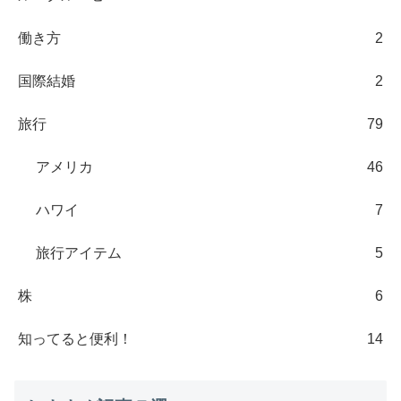
働き方
2
国際結婚
2
旅行
79
アメリカ
46
ハワイ
7
旅行アイテム
5
株
6
知ってると便利！
14