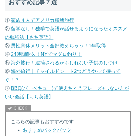
おすすめ記事７選
①
家族４人でアメリカ横断旅行
②
留学なし！独学で英語が話せるようになったオススメ
の勉強法【もち英語】
③
男性育休メリット全部教えちゃう！1年取得
④
24時間耐久！NYでマグロ釣り！
⑤
海外旅行！逮捕されるかもしれない子供のしつけ
⑥
海外旅行｜チャイルドシート2つどうやって持って
ぐ！？
⑦
B
BQ(バーベキュー)で使えちゃうフレーズ+しない方が
いい会話【もち英語】
こちらの記事もおすすめです
おすすめバックパック