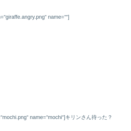
=”giraffe.angry.png” name=””]
 icon=”mochi.png” name=”mochi”]キリンさん待った？