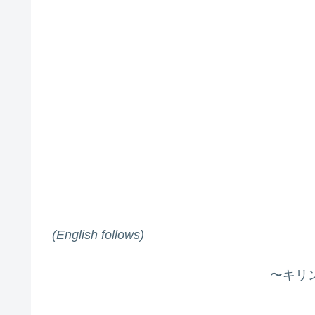
(English follows)
〜キリ