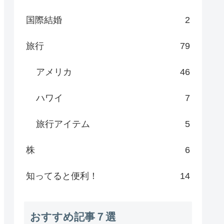
国際結婚
2
旅行
79
アメリカ
46
ハワイ
7
旅行アイテム
5
株
6
知ってると便利！
14
おすすめ記事７選