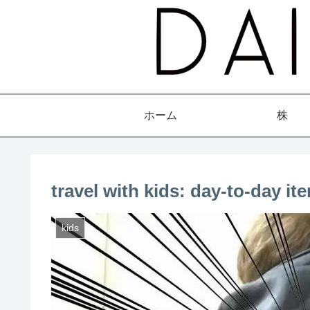
ホーム
株
travel with kids: day-to-day ite
kids