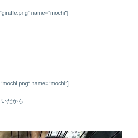
”giraffe.png” name=”mochi”]
=”mochi.png” name=”mochi”]
らいだから