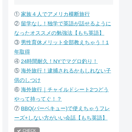
①
家族４人でアメリカ横断旅行
②
留学なし！独学で英語が話せるように
なったオススメの勉強法【もち英語】
③
男性育休メリット全部教えちゃう！1
年取得
④
24時間耐久！NYでマグロ釣り！
⑤
海外旅行！逮捕されるかもしれない子
供のしつけ
⑥
海外旅行｜チャイルドシート2つどう
やって持ってぐ！？
⑦
B
BQ(バーベキュー)で使えちゃうフレ
ーズ+しない方がいい会話【もち英語】