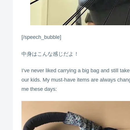
[/speech_bubble]
中身はこんな感じだよ！
I’ve never liked carrying a big bag and still tak
our kids. My must-have items are always changi
me these days: