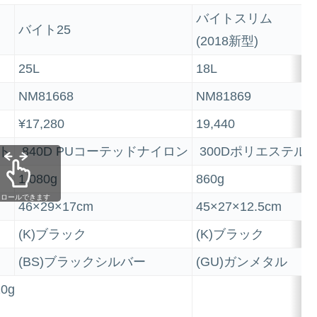
バイトスリム
バイト25
(2018新型)
25L
18L
NM81668
NM81869
¥17,280
19,440
ト
840D PUコーテッドナイロン
300Dポリエステル
1,080g
860g
クロールできます
46×29×17cm
45×27×12.5cm
(K)ブラック
(K)ブラック
(BS)ブラックシルバー
(GU)ガンメタル
20g