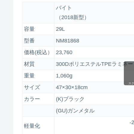
バイト
（2018新型）
容量
29L
型番
NM81868
価格(税込）
23,760
材質
300DポリエステルTPEラミネー
重量
1,060g
ス
サイズ
47×30×18cm
カラー
(K)ブラック
(GU)ガンメタル
-
軽量化