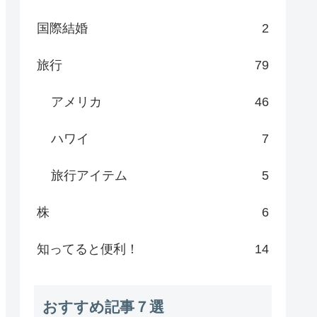
国際結婚
2
旅行
79
アメリカ
46
ハワイ
7
旅行アイテム
5
株
6
知ってると便利！
14
おすすめ記事７選