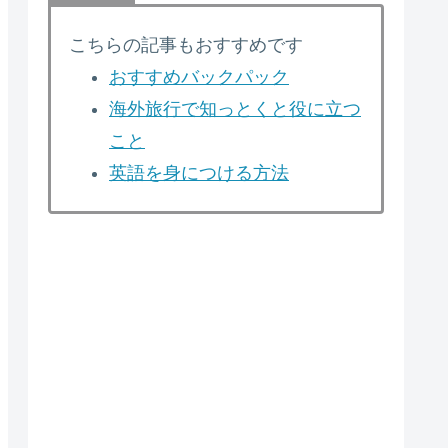
バイトスリム
こちらの記事もおすすめです
おすすめバックパック
18L
海外旅行で知っとくと役に立つ
NM81669
こと
英語を身につける方法
¥14,040
TPEラミネート
900DポリエステルTPEコーティング
935g
46×27×12.5cm
(K)ブラック
(BS)ブラックシルバー
-75g