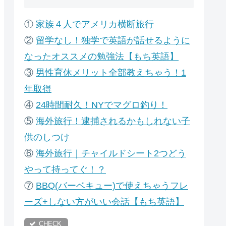
①
家族４人でアメリカ横断旅行
②
留学なし！独学で英語が話せるように
なったオススメの勉強法【もち英語】
③
男性育休メリット全部教えちゃう！1
年取得
④
24時間耐久！NYでマグロ釣り！
⑤
海外旅行！逮捕されるかもしれない子
供のしつけ
⑥
海外旅行｜チャイルドシート2つどう
やって持ってぐ！？
⑦
B
BQ(バーベキュー)で使えちゃうフレ
ーズ+しない方がいい会話【もち英語】