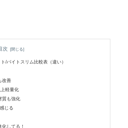
目次
イト/バイトスリム比較表（違い）
も改善
以上軽量化
材質も強化
感じる
で進化してる！