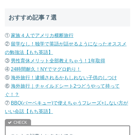
おすすめ記事７選
①
家族４人でアメリカ横断旅行
②
留学なし！独学で英語が話せるようになったオススメ
の勉強法【もち英語】
③
男性育休メリット全部教えちゃう！1年取得
④
24時間耐久！NYでマグロ釣り！
⑤
海外旅行！逮捕されるかもしれない子供のしつけ
⑥
海外旅行｜チャイルドシート2つどうやって持って
ぐ！？
⑦
B
BQ(バーベキュー)で使えちゃうフレーズ+しない方が
いい会話【もち英語】