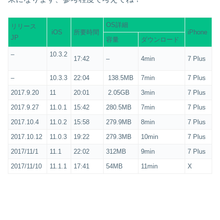
OS詳細
リリース
iOS
所要時間
iPhone
JP
容量
ダウンロード
–
10.3.2
17:42
–
4min
7 Plus
–
10.3.3
22:04
138.5MB
7min
7 Plus
2017.9.20
11
20:01
2.05GB
3min
7 Plus
2017.9.27
11.0.1
15:42
280.5MB
7min
7 Plus
2017.10.4
11.0.2
15:58
279.9MB
8min
7 Plus
2017.10.12
11.0.3
19:22
279.3MB
10min
7 Plus
2017/11/1
11.1
22:02
312MB
9min
7 Plus
2017/11/10
11.1.1
17:41
54MB
11min
X