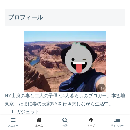
プロフィール
NY出身の妻と二人の子供と4人暮らしのブロガー。本拠地
東京、たまに妻の実家NYを行き来しながら生活中。
ガジェット
海外旅行
メニュー
ホーム
検索
トップ
サイドバー
英語勉強法