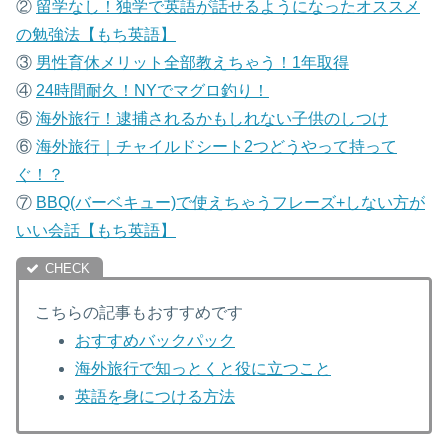
②
留学なし！独学で英語が話せるようになったオススメ
の勉強法【もち英語】
③
男性育休メリット全部教えちゃう！1年取得
④
24時間耐久！NYでマグロ釣り！
⑤
海外旅行！逮捕されるかもしれない子供のしつけ
⑥
海外旅行｜チャイルドシート2つどうやって持って
ぐ！？
⑦
B
BQ(バーベキュー)で使えちゃうフレーズ+しない方が
いい会話【もち英語】
こちらの記事もおすすめです
おすすめバックパック
海外旅行で知っとくと役に立つこと
英語を身につける方法