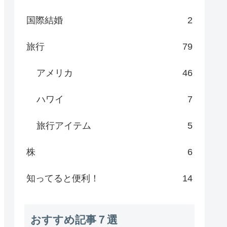
国際結婚
2
旅行
79
アメリカ
46
ハワイ
7
旅行アイテム
5
株
6
知ってると便利！
14
おすすめ記事７選