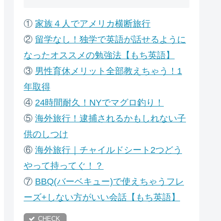
①
家族４人でアメリカ横断旅行
②
留学なし！独学で英語が話せるように
なったオススメの勉強法【もち英語】
③
男性育休メリット全部教えちゃう！1
年取得
④
24時間耐久！NYでマグロ釣り！
⑤
海外旅行！逮捕されるかもしれない子
供のしつけ
⑥
海外旅行｜チャイルドシート2つどう
やって持ってぐ！？
⑦
B
BQ(バーベキュー)で使えちゃうフレ
ーズ+しない方がいい会話【もち英語】