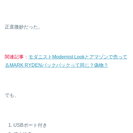
正直微妙だった。
関連記事：
モダニストModernist Lookとアマゾンで売って
るMARK RYDENバックパックって同じ？偽物？
でも、
USBポート付き