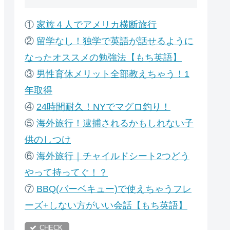
①
家族４人でアメリカ横断旅行
②
留学なし！独学で英語が話せるように
なったオススメの勉強法【もち英語】
③
男性育休メリット全部教えちゃう！1
年取得
④
24時間耐久！NYでマグロ釣り！
⑤
海外旅行！逮捕されるかもしれない子
供のしつけ
⑥
海外旅行｜チャイルドシート2つどう
やって持ってぐ！？
⑦
B
BQ(バーベキュー)で使えちゃうフレ
ーズ+しない方がいい会話【もち英語】