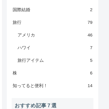
国際結婚
2
旅行
79
アメリカ
46
ハワイ
7
旅行アイテム
5
株
6
知ってると便利！
14
おすすめ記事７選