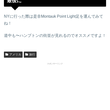
最後に
NYに行った際は是非Montauk Point Light足を運んでみて
ね！
道中も〜ハンプトンの街並が見れるのでオススメですよ！
アメリカ
旅行
スポンサーリンク