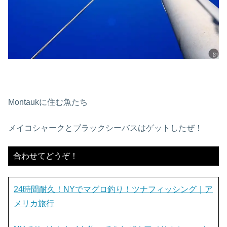
Montaukに住む魚たち
メイコシャークとブラックシーバスはゲットしたぜ！
合わせてどうぞ！
24時間耐久！NYでマグロ釣り！ツナフィッシング｜ア
メリカ旅行