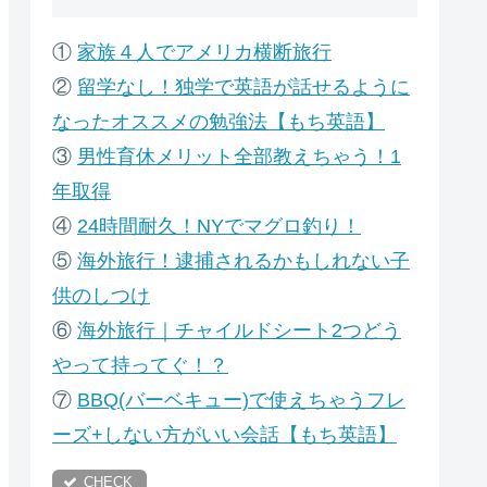
①
家族４人でアメリカ横断旅行
②
留学なし！独学で英語が話せるように
なったオススメの勉強法【もち英語】
③
男性育休メリット全部教えちゃう！1
年取得
④
24時間耐久！NYでマグロ釣り！
⑤
海外旅行！逮捕されるかもしれない子
供のしつけ
⑥
海外旅行｜チャイルドシート2つどう
やって持ってぐ！？
⑦
B
BQ(バーベキュー)で使えちゃうフレ
ーズ+しない方がいい会話【もち英語】