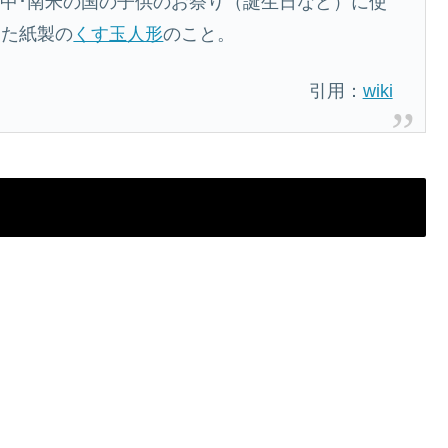
中･南米の国の子供のお祭り（誕生日など）に使
めた紙製の
くす玉
人形
のこと。
引用：
wiki