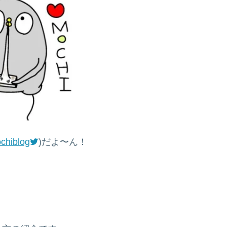
chiblog
)だよ〜ん！