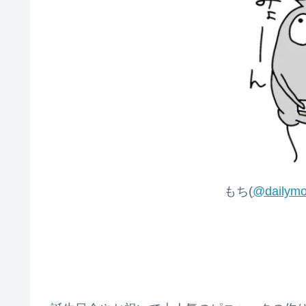
もち(
@dailymo