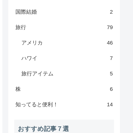
国際結婚
2
旅行
79
アメリカ
46
ハワイ
7
旅行アイテム
5
株
6
知ってると便利！
14
おすすめ記事７選