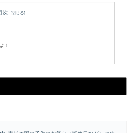
目次
よ！