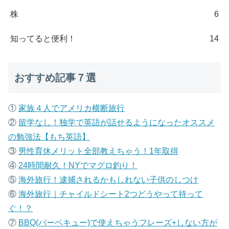
株
6
知ってると便利！
14
おすすめ記事７選
①
家族４人でアメリカ横断旅行
②
留学なし！独学で英語が話せるようになったオススメ
の勉強法【もち英語】
③
男性育休メリット全部教えちゃう！1年取得
④
24時間耐久！NYでマグロ釣り！
⑤
海外旅行！逮捕されるかもしれない子供のしつけ
⑥
海外旅行｜チャイルドシート2つどうやって持って
ぐ！？
⑦
B
BQ(バーベキュー)で使えちゃうフレーズ+しない方が