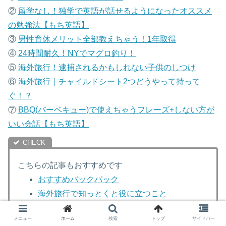
②
留学なし！独学で英語が話せるようになったオススメ
の勉強法【もち英語】
③
男性育休メリット全部教えちゃう！1年取得
④
24時間耐久！NYでマグロ釣り！
⑤
海外旅行！逮捕されるかもしれない子供のしつけ
⑥
海外旅行｜チャイルドシート2つどうやって持って
ぐ！？
⑦
B
BQ(バーベキュー)で使えちゃうフレーズ+しない方が
いい会話【もち英語】
こちらの記事もおすすめです
おすすめバックパック
海外旅行で知っとくと役に立つこと
英語を身につける方法
メニュー
ホーム
検索
トップ
サイドバー