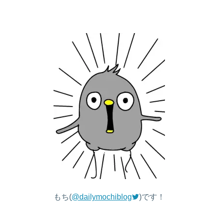
もち(
@dailymochiblog
)です！