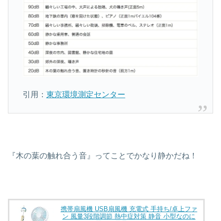
引用：
東京環境測定センター
『木の葉の触れ合う音』ってことでかなり静かだね！
携帯扇風機 USB扇風機 充電式 手持ち/卓上ファ
ン 風量3段階調節 熱中症対策 静音 小型なのに