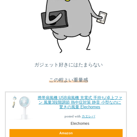
ガジェット好きにはたまらない
この程よい重量感
携帯扇風機 USB扇風機 充電式 手持ち/卓上ファ
ン 風量3段階調節 熱中症対策 静音 小型なのに
驚きの風量 Elechomes
posted with
カエレバ
Elechomes
Amazon