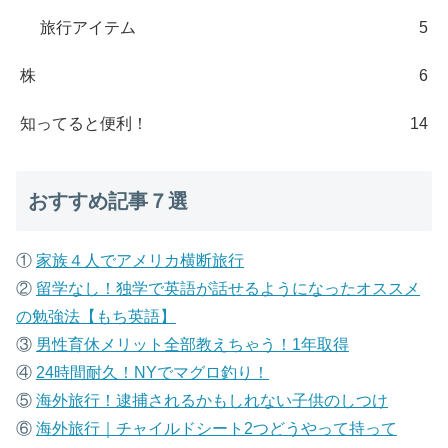
旅行アイテム
5
株
6
知ってると便利！
14
おすすめ記事７選
①
家族４人でアメリカ横断旅行
②
留学なし！独学で英語が話せるようになったオススメ
の勉強法【もち英語】
③
男性育休メリット全部教えちゃう！1年取得
④
24時間耐久！NYでマグロ釣り！
⑤
海外旅行！逮捕されるかもしれない子供のしつけ
⑥
海外旅行｜チャイルドシート2つどうやって持って