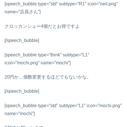
[speech_bubble type=”std” subtype=”R1″ icon=”neil.png”
name=”店員さん”]
クロッカンシュー4個だとお得ですよ
[/speech_bubble]
[speech_bubble type=”think” subtype=”L1″
icon=”mochi.png” name=”mochi”]
20円か…個数変更するほどでもないかな。
[/speech_bubble]
[speech_bubble type=”std” subtype=”L1″ icon=”mochi.png”
name=”mochi”]