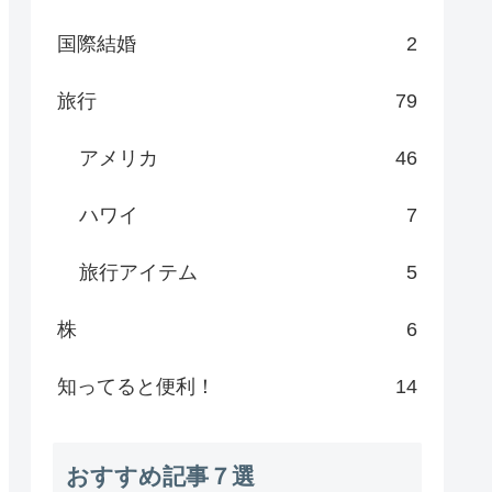
国際結婚
2
旅行
79
アメリカ
46
ハワイ
7
旅行アイテム
5
株
6
知ってると便利！
14
おすすめ記事７選