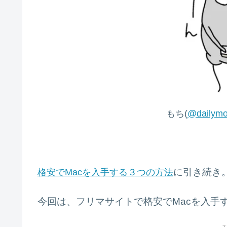
もち(
@dailymo
に引き続き
格安でMacを入手する３つの方法
今回は、フリマサイトで格安でMacを入手
ス