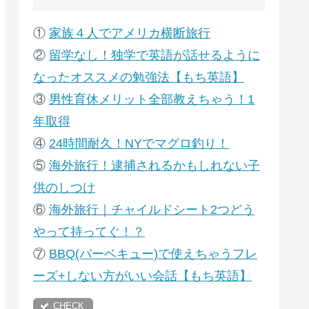
①
家族４人でアメリカ横断旅行
②
留学なし！独学で英語が話せるように
なったオススメの勉強法【もち英語】
③
男性育休メリット全部教えちゃう！1
年取得
④
24時間耐久！NYでマグロ釣り！
⑤
海外旅行！逮捕されるかもしれない子
供のしつけ
⑥
海外旅行｜チャイルドシート2つどう
やって持ってぐ！？
⑦
B
BQ(バーベキュー)で使えちゃうフレ
ーズ+しない方がいい会話【もち英語】