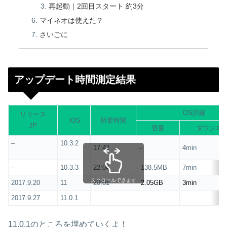
再起動｜2回目スタート 約3分
マイネオは使えた？
さいごに
アップデート時間測定結果
OS詳細
リリース
iOS
所要時間
JP
容量
ダウンロ
–
10.3.2
17:42
–
4min
–
10.3.3
22:04
138.5MB
7min
スクロールできます
2017.9.20
11
20:01
2.05GB
3min
2017.9.27
11.0.1
11.0.1のところを埋めていくよ！