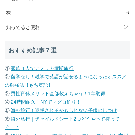
株
6
知ってると便利！
14
おすすめ記事７選
①
家族４人でアメリカ横断旅行
②
留学なし！独学で英語が話せるようになったオススメ
の勉強法【もち英語】
③
男性育休メリット全部教えちゃう！1年取得
④
24時間耐久！NYでマグロ釣り！
⑤
海外旅行！逮捕されるかもしれない子供のしつけ
⑥
海外旅行｜チャイルドシート2つどうやって持って
ぐ！？