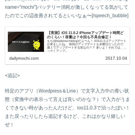
name=”mochi”]バッテリー消耗が激しくなってる気がして
たのでこの辺改善されてるといいなぁ〜[/speech_bubble]
【実測】iOS 11.0.2 iPhoneアップデート時間ど
のくらい！容量は？今回も不具合修正！
もち(@dailymochiblog)だよ〜ん！ iOS11.0.2アップデート
が来ましたね。 前回のアップデートも水曜日だったので
週１でアップデートする気なの？？ 多いよ！それでは、さ
っそくアップ...
dailymochi.com
2017.10.04
<追記>
特定のアプリ（Wordpress＆Line）で文字入力中の青い状
態（変換中の表示って言えば良いのかな？）で入力がうま
くできない時があったんだけど、ios11.0.3で治ったぽい！
また戻ったりしたら追記するけど、これはかなり嬉しい
ぜ！