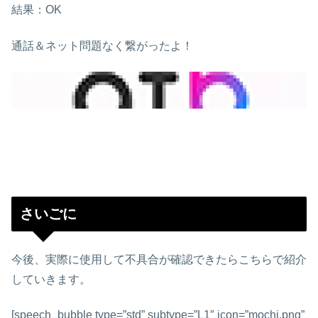
結果：OK
通話＆ネット問題なく繋がったよ！
さいごに
今後、実際に使用して不具合が確認できたらこちらで紹介
していきます。
[speech_bubble type=”std” subtype=”L1″ icon=”mochi.png”