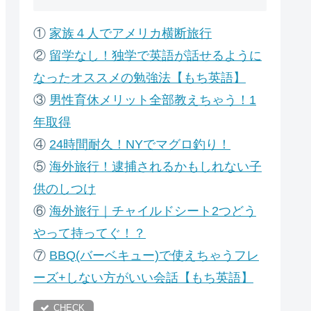
①
家族４人でアメリカ横断旅行
②
留学なし！独学で英語が話せるように
なったオススメの勉強法【もち英語】
③
男性育休メリット全部教えちゃう！1
年取得
④
24時間耐久！NYでマグロ釣り！
⑤
海外旅行！逮捕されるかもしれない子
供のしつけ
⑥
海外旅行｜チャイルドシート2つどう
やって持ってぐ！？
⑦
B
BQ(バーベキュー)で使えちゃうフレ
ーズ+しない方がいい会話【もち英語】