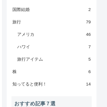
国際結婚
2
旅行
79
アメリカ
46
ハワイ
7
旅行アイテム
5
株
6
知ってると便利！
14
おすすめ記事７選