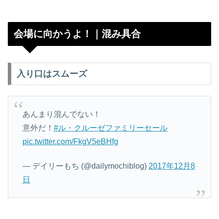
会場に向かうよ！｜混み具合
入り口はスムーズ
あんまり混んでない！
意外だ！
#ル・クルーゼファミリーセール
pic.twitter.com/FkgV5eBHfg
— デイリーもち (@dailymochiblog)
2017年12月8
日