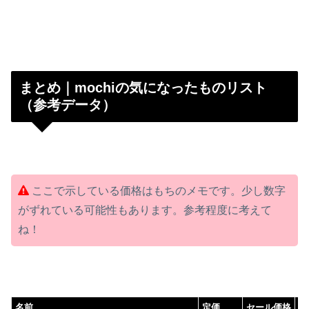
まとめ｜mochiの気になったものリスト
（参考データ）
ここで示している価格はもちのメモです。少し数字
がずれている可能性もあります。参考程度に考えて
ね！
名前
定価
セール価格
割