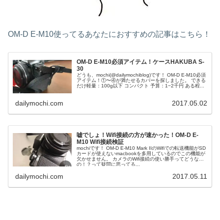
OM-D E-M10使ってるあなたにおすすめの記事はこちら！
OM-D E-M10必須アイテム！ケースHAKUBA S-
30
どうも、mochi(@dailymochiblog)です！ OM-D E-M10必須
アイテム！①〜④が満たせるカバーを探しました。 できる
だけ軽量：100g以下 コンパクト 予算：1−2千円 ある程...
dailymochi.com
2017.05.02
嘘でしょ！Wifi接続の方が速かった！OM-D E-
M10 Wifi接続検証
mochiです！ OM-D E-M10 Mark IIのWifiでの転送機能がSD
カードが使えないmacbookを多用しているのでこの機能が
欠かせません。 カメラのWifi接続の使い勝手ってどうな
の！？って疑問に思ってる...
dailymochi.com
2017.05.11