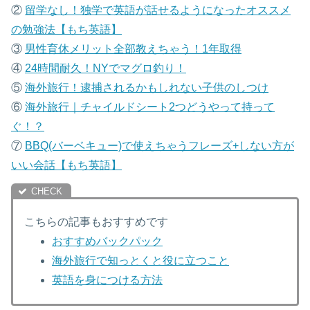
②
留学なし！独学で英語が話せるようになったオススメ
の勉強法【もち英語】
③
男性育休メリット全部教えちゃう！1年取得
④
24時間耐久！NYでマグロ釣り！
⑤
海外旅行！逮捕されるかもしれない子供のしつけ
⑥
海外旅行｜チャイルドシート2つどうやって持って
ぐ！？
⑦
B
BQ(バーベキュー)で使えちゃうフレーズ+しない方が
いい会話【もち英語】
こちらの記事もおすすめです
おすすめバックパック
海外旅行で知っとくと役に立つこと
英語を身につける方法