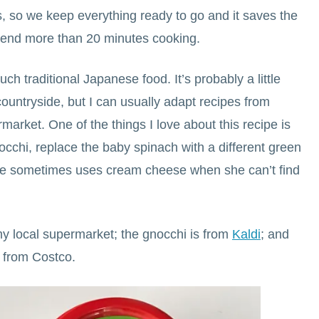
s, so we keep everything ready to go and it saves the
pend more than 20 minutes cooking.
h traditional Japanese food. It’s probably a little
countryside, but I can usually adapt recipes from
arket. One of the things I love about this recipe is
nocchi, replace the baby spinach with a different green
s she sometimes uses cream cheese when she can’t find
my local supermarket; the gnocchi is from
Kaldi
; and
 from Costco.