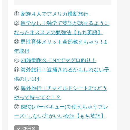
①
家族４人でアメリカ横断旅行
②
留学なし！独学で英語が話せるように
なったオススメの勉強法【もち英語】
③
男性育休メリット全部教えちゃう！1
年取得
④
24時間耐久！NYでマグロ釣り！
⑤
海外旅行！逮捕されるかもしれない子
供のしつけ
⑥
海外旅行｜チャイルドシート2つどう
やって持ってぐ！？
⑦
B
BQ(バーベキュー)で使えちゃうフレ
ーズ+しない方がいい会話【もち英語】