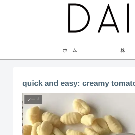
ホーム
株
quick and easy: creamy tomat
フード