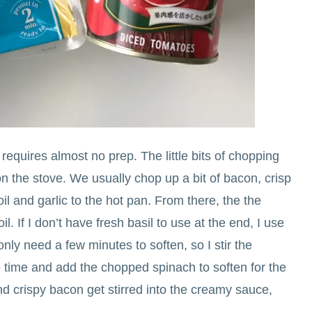
 requires almost no prep. The little bits of chopping
n the stove. We usually chop up a bit of bacon, crisp
 oil and garlic to the hot pan. From there, the the
 If I don’t have fresh basil to use at the end, I use
nly need a few minutes to soften, so I stir the
time and add the chopped spinach to soften for the
nd crispy bacon get stirred into the creamy sauce,