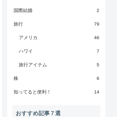
国際結婚
2
旅行
79
アメリカ
46
ハワイ
7
旅行アイテム
5
株
6
知ってると便利！
14
おすすめ記事７選