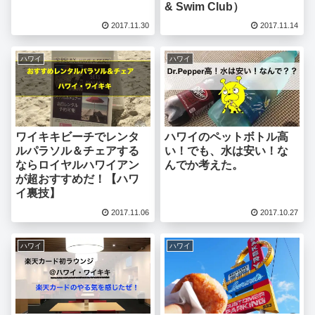
& Swim Club）
2017.11.30
2017.11.14
ハワイ
ハワイ
ワイキキビーチでレンタ
ハワイのペットボトル高
ルパラソル＆チェアする
い！でも、水は安い！な
ならロイヤルハワイアン
んでか考えた。
が超おすすめだ！【ハワ
イ裏技】
2017.11.06
2017.10.27
ハワイ
ハワイ