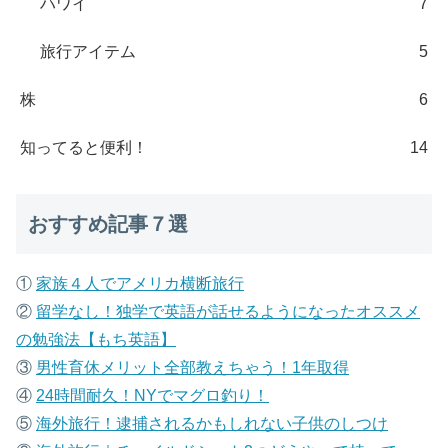
ハワイ
7
旅行アイテム
5
株
6
知ってると便利！
14
おすすめ記事７選
①
家族４人でアメリカ横断旅行
②
留学なし！独学で英語が話せるようになったオススメ
の勉強法【もち英語】
③
男性育休メリット全部教えちゃう！1年取得
④
24時間耐久！NYでマグロ釣り！
⑤
海外旅行！逮捕されるかもしれない子供のしつけ