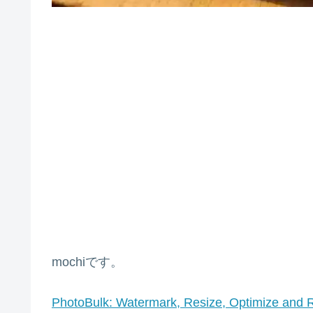
mochiです。
PhotoBulk: Watermark, Resize, Optimize and