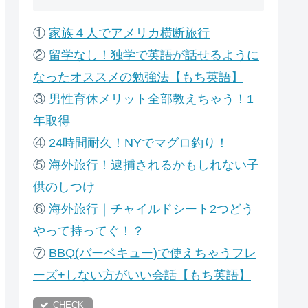
①
家族４人でアメリカ横断旅行
②
留学なし！独学で英語が話せるように
なったオススメの勉強法【もち英語】
③
男性育休メリット全部教えちゃう！1
年取得
④
24時間耐久！NYでマグロ釣り！
⑤
海外旅行！逮捕されるかもしれない子
供のしつけ
⑥
海外旅行｜チャイルドシート2つどう
やって持ってぐ！？
⑦
B
BQ(バーベキュー)で使えちゃうフレ
ーズ+しない方がいい会話【もち英語】