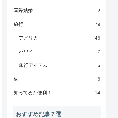
国際結婚
2
旅行
79
アメリカ
46
ハワイ
7
旅行アイテム
5
株
6
知ってると便利！
14
おすすめ記事７選