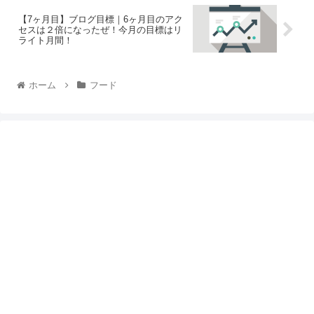
【7ヶ月目】ブログ目標｜6ヶ月目のアク
セスは２倍になったぜ！今月の目標はリ
ライト月間！
ホーム
フード