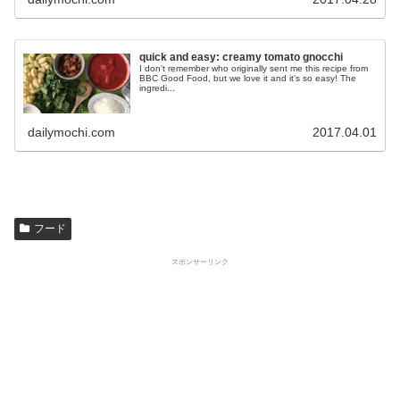
quick and easy: creamy tomato gnocchi
I don't remember who originally sent me this recipe from
BBC Good Food, but we love it and it's so easy! The
ingredi...
dailymochi.com
2017.04.01
フード
スポンサーリンク