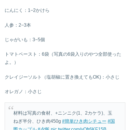
にんにく：1−2かけら
人参：2−3本
じゃがいも：3−5個
トマトペースト：6袋（写真の6袋入りのやつ全部使った
よ。）
クレイジーソルト（塩胡椒に置き換えてもOK)：小さじ
オレガノ：小さじ
材料は写真の食材、+ニンニク(1、2カケラ)、玉
ねぎ半分、ひき肉450g
#簡単ひき肉シチュー
#国
際カップル
#夕飯
pic.twitter.com/yQfr6KF15B