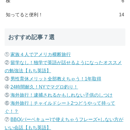
株
6
知ってると便利！
14
おすすめ記事７選
①
家族４人でアメリカ横断旅行
②
留学なし！独学で英語が話せるようになったオススメ
の勉強法【もち英語】
③
男性育休メリット全部教えちゃう！1年取得
④
24時間耐久！NYでマグロ釣り！
⑤
海外旅行！逮捕されるかもしれない子供のしつけ
⑥
海外旅行｜チャイルドシート2つどうやって持って
ぐ！？
⑦
B
BQ(バーベキュー)で使えちゃうフレーズ+しない方が
いい会話【もち英語】