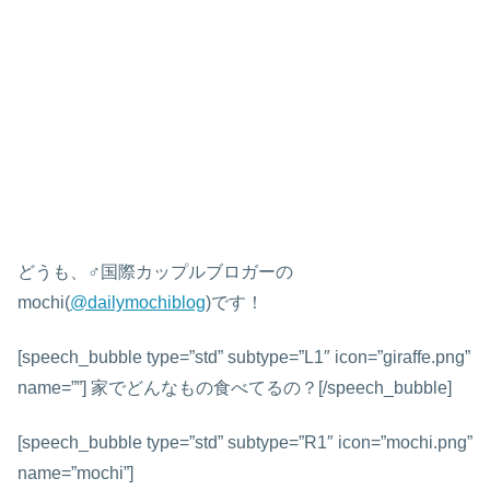
どうも、♂国際カップルブロガーの
mochi(
@dailymochiblog
)です！
[speech_bubble type=”std” subtype=”L1″ icon=”giraffe.png”
name=””] 家でどんなもの食べてるの？[/speech_bubble]
[speech_bubble type=”std” subtype=”R1″ icon=”mochi.png”
name=”mochi”]