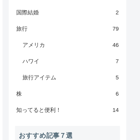
国際結婚
2
旅行
79
アメリカ
46
ハワイ
7
旅行アイテム
5
株
6
知ってると便利！
14
おすすめ記事７選