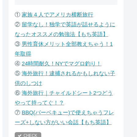
①
家族４人でアメリカ横断旅行
②
留学なし！独学で英語が話せるように
なったオススメの勉強法【もち英語】
③
男性育休メリット全部教えちゃう！1
年取得
④
24時間耐久！NYでマグロ釣り！
⑤
海外旅行！逮捕されるかもしれない子
供のしつけ
⑥
海外旅行｜チャイルドシート2つどう
やって持ってぐ！？
⑦
B
BQ(バーベキュー)で使えちゃうフレ
ーズ+しない方がいい会話【もち英語】