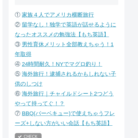
①
家族４人でアメリカ横断旅行
②
留学なし！独学で英語が話せるように
なったオススメの勉強法【もち英語】
③
男性育休メリット全部教えちゃう！1
年取得
④
24時間耐久！NYでマグロ釣り！
⑤
海外旅行！逮捕されるかもしれない子
供のしつけ
⑥
海外旅行｜チャイルドシート2つどう
やって持ってぐ！？
⑦
B
BQ(バーベキュー)で使えちゃうフレ
ーズ+しない方がいい会話【もち英語】