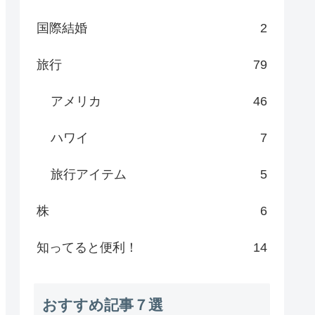
国際結婚
2
旅行
79
アメリカ
46
ハワイ
7
旅行アイテム
5
株
6
知ってると便利！
14
おすすめ記事７選