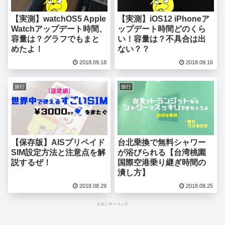
【実測】watchOS5 Apple
【実測】iOS12 iPhoneア
Watchアップデート時間、
ップデート時間どのくら
容量は？グラフでもまと
い！容量は？不具合は出
めたよ！
ない？？
2018.09.18
2018.09.16
旅行
旅行
【保存版】AISプリペイド
台北乗換で無料シャワー
SIM設定方法と注意点を解
が浴びられる【台湾桃園
説するぜ！
国際空港乗り継ぎ時間の
潰し方】
2018.08.29
2018.08.25
スポンサーリンク