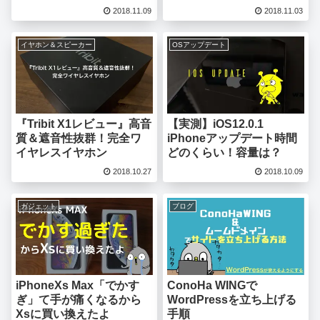
2018.11.09
2018.11.03
イヤホン＆スピーカー
OSアップデート
『Tribit X1レビュー』高音
【実測】iOS12.0.1
質＆遮音性抜群！完全ワ
iPhoneアップデート時間
イヤレスイヤホン
どのくらい！容量は？
2018.10.27
2018.10.09
ガジェット
ブログ
iPhoneXs Max「でかす
ConoHa WINGで
ぎ」て手が痛くなるから
WordPressを立ち上げる
Xsに買い換えたよ
手順