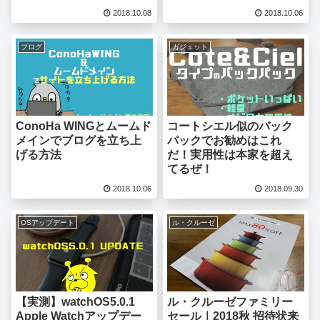
2018.10.08
2018.10.06
ブログ
ガジェット
ConoHa WINGとムームド
コートシエル似のバック
メインでブログを立ち上
パックでお勧めはこれ
げる方法
だ！実用性は本家を超え
てるぜ！
2018.10.06
2018.09.30
OSアップデート
ル・クルーゼ
【実測】watchOS5.0.1
ル・クルーゼファミリー
Apple Watchアップデー
セール｜2018秋 招待状来