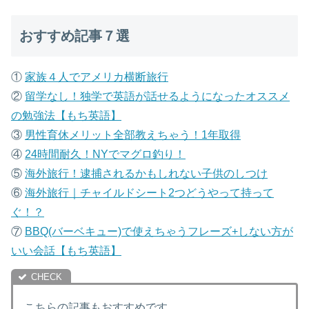
おすすめ記事７選
①
家族４人でアメリカ横断旅行
②
留学なし！独学で英語が話せるようになったオススメ
の勉強法【もち英語】
③
男性育休メリット全部教えちゃう！1年取得
④
24時間耐久！NYでマグロ釣り！
⑤
海外旅行！逮捕されるかもしれない子供のしつけ
⑥
海外旅行｜チャイルドシート2つどうやって持って
ぐ！？
⑦
B
BQ(バーベキュー)で使えちゃうフレーズ+しない方が
いい会話【もち英語】
こちらの記事もおすすめです