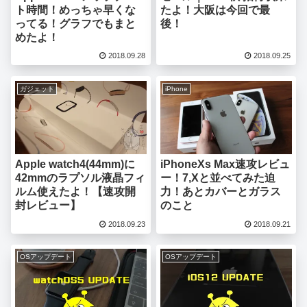
ト時間！めっちゃ早くな
たよ！大阪は今回で最
ってる！グラフでもまと
後！
めたよ！
2018.09.28
2018.09.25
ガジェット
iPhone
Apple watch4(44mm)に
iPhoneXs Max速攻レビュ
42mmのラプソル液晶フィ
ー！7,Xと並べてみた迫
ルム使えたよ！【速攻開
力！あとカバーとガラス
封レビュー】
のこと
2018.09.23
2018.09.21
OSアップデート
OSアップデート