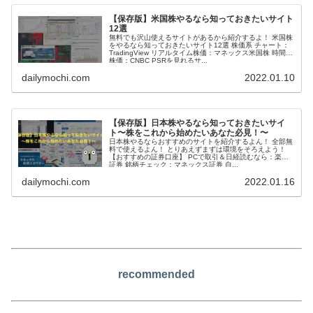
【保存版】米国株やるなら知っておきたいサイト
12選
無料でも沢山使えるサイトがあるから紹介するよ！ 米国株
をやるなら知っておきたいサイト12選 株価系 チャート：
TradingView リアルタイム株価：マネックス米国株 時間外
株価：CNBC PSRを見れるサ...
dailymochi.com
2022.01.10
【保存版】日本株やるなら知っておきたいサイ
ト〜株をこれから始めたいあなた必見！〜
日本株やるならおすすめのサイトを紹介するよん！ 全部無
料で使えるよん！ とりあえずまずは環境をそろえよう！
【おすすめの証券口座】 PCで取引＆日経読むなら：楽天
証券 銘柄チェック：マネックス証券 自...
dailymochi.com
2022.01.16
recommended