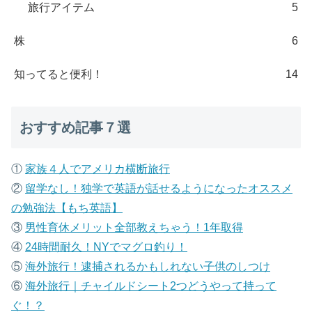
旅行アイテム
5
株
6
知ってると便利！
14
おすすめ記事７選
①
家族４人でアメリカ横断旅行
②
留学なし！独学で英語が話せるようになったオススメ
の勉強法【もち英語】
③
男性育休メリット全部教えちゃう！1年取得
④
24時間耐久！NYでマグロ釣り！
⑤
海外旅行！逮捕されるかもしれない子供のしつけ
⑥
海外旅行｜チャイルドシート2つどうやって持って
ぐ！？